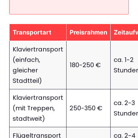
Transportart
Preisrahmen
Zeitauf
Klaviertransport
(einfach,
ca. 1-2
180-250 €
gleicher
Stunde
Stadtteil)
Klaviertransport
ca. 2-3
(mit Treppen,
250-350 €
Stunde
stadtweit)
Flügeltransport
ca. 2-4