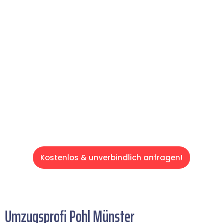
reibungslosen & sorgenfreien Umzug in
Münster: Erleben Sie, wie unser Expertenteam
Ihren Umzug schnell, sicher und effizient
gestaltet. Lassen Sie uns den schweren Teil
übernehmen & freuen Sie sich auf einen
entspannten und kostengünstigen Servive!
Kostenlos & unverbindlich anfragen!
Umzugsprofi Pohl Münster