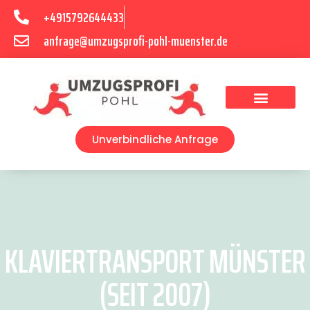
+4915792644433
anfrage@umzugsprofi-pohl-muenster.de
Umzugsunternehmen Münster
Umzugsservice Münster
Unverbindliche Anfrage
KLAVIERTRANSPORT MÜNSTER
(SEIT 2007)