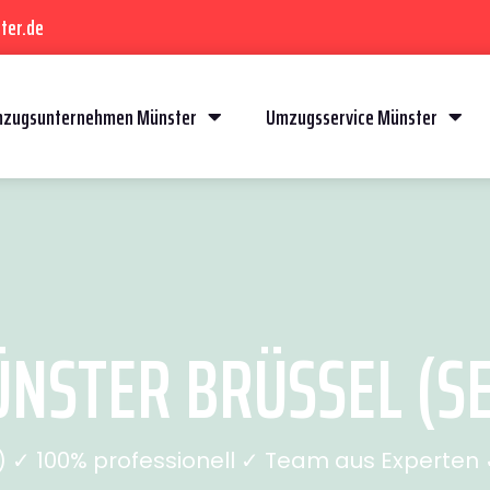
ter.de
zugsunternehmen Münster
Umzugsservice Münster
STER BRÜSSEL (SE
✓ 100% professionell ✓ Team aus Experten ✓