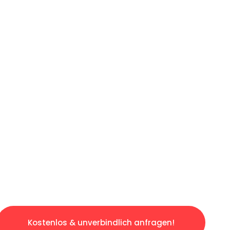
ICHES ANGEBOT IN
UNTER 60 S
losen & sorgenfreien Umzug in Münster: Erle
taltet. Lassen Sie uns den schweren Teil übe
tspannten und kostengünstigen Servive!
Kostenlos & unverbindlich anfragen!