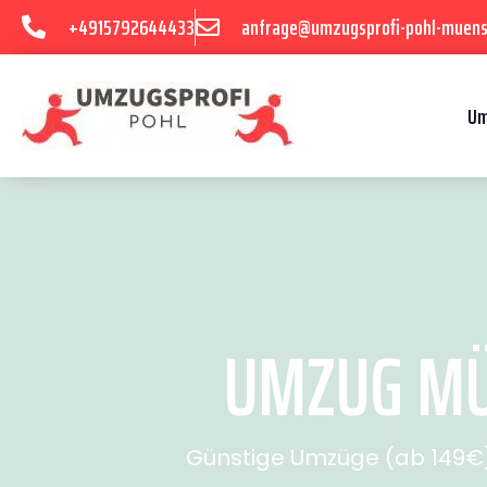
+4915792644433
anfrage@umzugsprofi-pohl-muens
Um
UMZUG MÜN
Günstige Umzüge (ab 149€) 