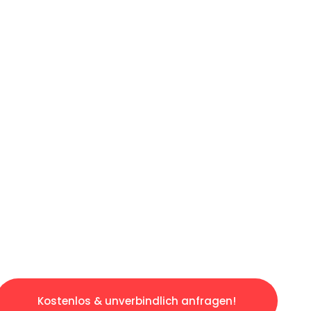
ICHES ANGEBOT IN
UNTER 60 S
losen & sorgenfreien Umzug in Münster: Erle
taltet. Lassen Sie uns den schweren Teil übe
tspannten und kostengünstigen Servive!
Kostenlos & unverbindlich anfragen!