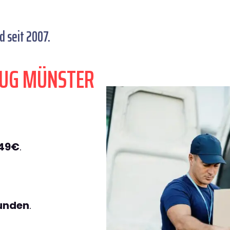
 seit 2007.
ZUG MÜNSTER
149€
.
tunden
.