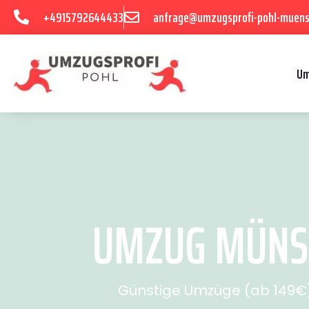
+4915792644433
anfrage@umzugsprofi-pohl-muens
Um
UMZUG MÜNST
Günstige Umzüge (ab 149€) 