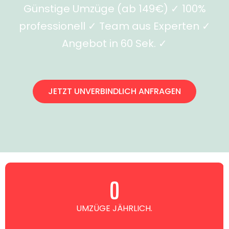
Günstige Umzüge (ab 149€) ✓ 100%
professionell ✓ Team aus Experten ✓
Angebot in 60 Sek. ✓
JETZT UNVERBINDLICH ANFRAGEN
0
UMZÜGE JÄHRLICH.