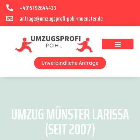
+4915792644433
anfrage@umzugsprofi-pohl-muenster.de
Umzugsunternehmen Münster
Umzugsservice Münster
Unverbindliche Anfrage
UMZUG MÜNSTER LARISSA
(SEIT 2007)