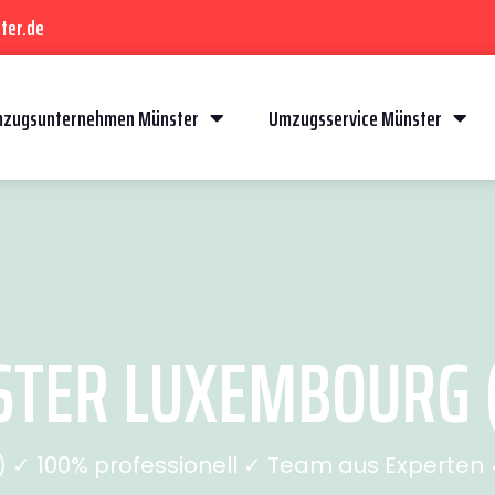
ter.de
zugsunternehmen Münster
Umzugsservice Münster
TER LUXEMBOURG (S
✓ 100% professionell ✓ Team aus Experten ✓