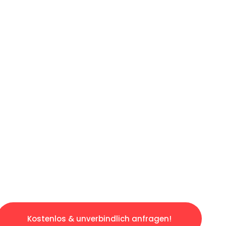
ICHES ANGEBOT IN
UNTER 60 S
losen & sorgenfreien Umzug in Münster: Erle
taltet. Lassen Sie uns den schweren Teil übe
tspannten und kostengünstigen Servive!
Kostenlos & unverbindlich anfragen!