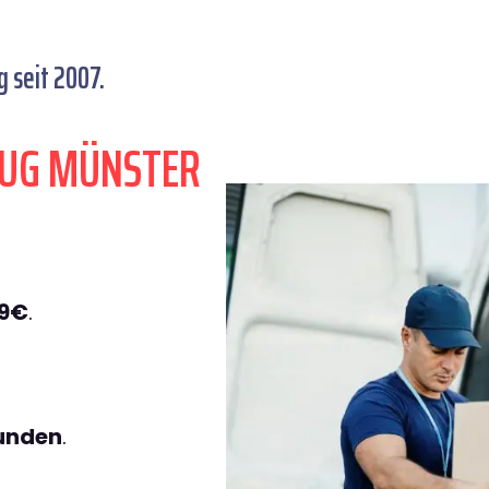
seit 2007.
ZUG MÜNSTER
49€
.
tunden
.