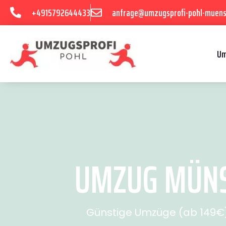
+4915792644433
anfrage@umzugsprofi-pohl-muens
Um
UMZUG MÜNS
Günstige Umzüge (ab 149€) 