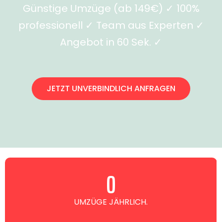
Günstige Umzüge (ab 149€) ✓ 100%
professionell ✓ Team aus Experten ✓
Angebot in 60 Sek. ✓
JETZT UNVERBINDLICH ANFRAGEN
0
UMZÜGE JÄHRLICH.