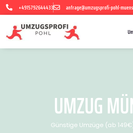
+4915792644433
anfrage@umzugsprofi-pohl-muens
Um
UMZUG MÜN
Günstige Umzüge (ab 149€) 