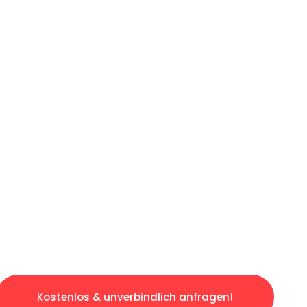
ICHES ANGEBOT IN
UNTER 60 S
losen & sorgenfreien Umzug in Münster: Erle
taltet. Lassen Sie uns den schweren Teil übe
tspannten und kostengünstigen Servive!
Kostenlos & unverbindlich anfragen!