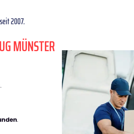
eit 2007.
ZUG MÜNSTER
€
.
tunden
.