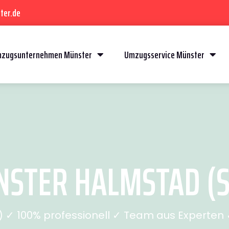
ter.de
zugsunternehmen Münster
Umzugsservice Münster
STER HALMSTAD (SE
✓ 100% professionell ✓ Team aus Experten ✓