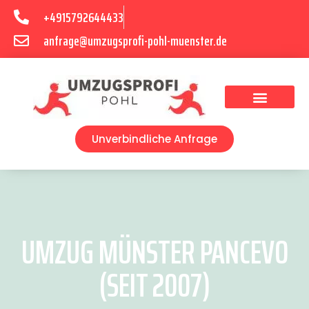
+4915792644433
anfrage@umzugsprofi-pohl-muenster.de
Umzugsunternehmen Münster
Umzugsservice Münster
Unverbindliche Anfrage
UMZUG MÜNSTER PANCEVO
(SEIT 2007)