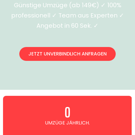
Günstige Umzüge (ab 149€) ✓ 100%
professionell ✓ Team aus Experten ✓
Angebot in 60 Sek. ✓
JETZT UNVERBINDLICH ANFRAGEN
0
UMZÜGE JÄHRLICH.