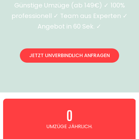
Günstige Umzüge (ab 149€) ✓ 100%
professionell ✓ Team aus Experten ✓
Angebot in 60 Sek. ✓
JETZT UNVERBINDLICH ANFRAGEN
0
UMZÜGE JÄHRLICH.