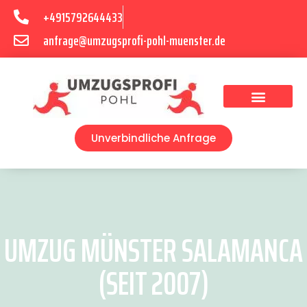
+4915792644433
anfrage@umzugsprofi-pohl-muenster.de
Umzugsunternehmen Münster
Umzugsservice Münster
Unverbindliche Anfrage
UMZUG MÜNSTER SALAMANCA
(SEIT 2007)