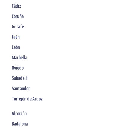
Cádiz
Coruña
Getafe
Jaén
León
Marbella
Oviedo
Sabadell
Santander
Torrejón de Ardoz
Alcorcón
Badalona