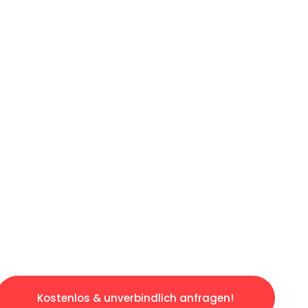
ICHES ANGEBOT IN
UNTER 60 S
losen & sorgenfreien Umzug in Münster: Erle
taltet. Lassen Sie uns den schweren Teil übe
tspannten und kostengünstigen Servive!
Kostenlos & unverbindlich anfragen!