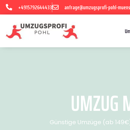
+4915792644433
anfrage@umzugsprofi-pohl-muens
Um
UMZUG M
Günstige Umzüge (ab 149€) 