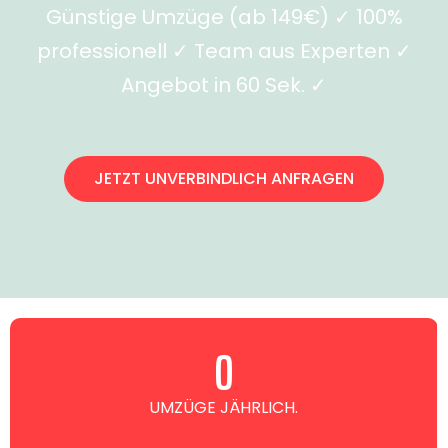
Günstige Umzüge (ab 149€) ✓ 100%
professionell ✓ Team aus Experten ✓
Angebot in 60 Sek. ✓
JETZT UNVERBINDLICH ANFRAGEN
0
UMZÜGE JÄHRLICH.