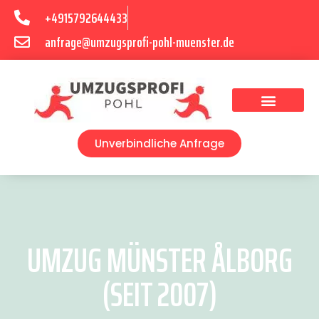
+4915792644433
anfrage@umzugsprofi-pohl-muenster.de
Umzugsunternehmen Münster
Umzugsservice Münster
Unverbindliche Anfrage
UMZUG MÜNSTER ÅLBORG
(SEIT 2007)