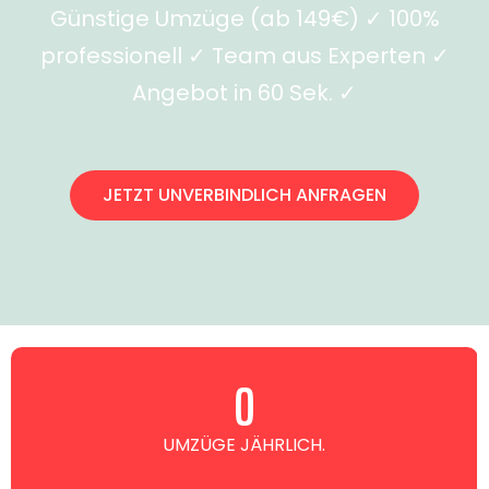
Günstige Umzüge (ab 149€) ✓ 100%
professionell ✓ Team aus Experten ✓
Angebot in 60 Sek. ✓
JETZT UNVERBINDLICH ANFRAGEN
0
UMZÜGE JÄHRLICH.