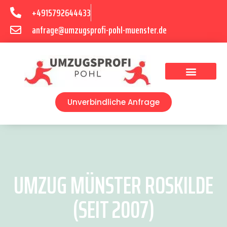
+4915792644433
anfrage@umzugsprofi-pohl-muenster.de
Umzugsunternehmen Münster
Umzugsservice Münster
Unverbindliche Anfrage
UMZUG MÜNSTER ROSKILDE
(SEIT 2007)