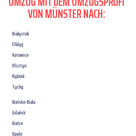
UMZUG MIT DEM UMZUGSPROFI
VON MÜNSTER NACH:
Białystok
Elbląg
Katowice
Olsztyn
Rybnik
Tychy
Bielsko-Biała
Gdańsk
Kielce
Opole