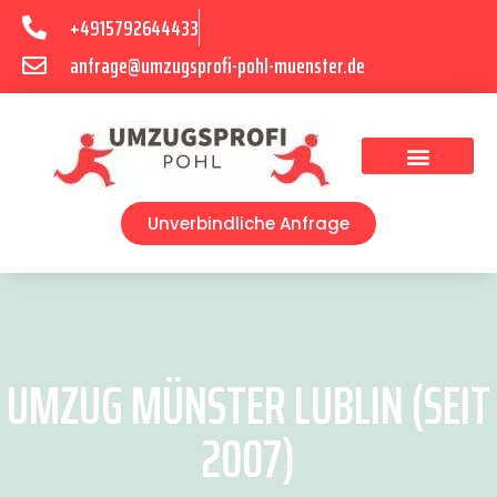
+4915792644433
anfrage@umzugsprofi-pohl-muenster.de
Umzugsunternehmen Münster
Umzugsservice Münster
Unverbindliche Anfrage
UMZUG MÜNSTER LUBLIN (SEIT
2007)