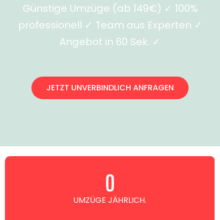
Günstige Umzüge (ab 149€) ✓ 100%
professionell ✓ Team aus Experten ✓
Angebot in 60 Sek. ✓
JETZT UNVERBINDLICH ANFRAGEN
0
UMZÜGE JÄHRLICH.