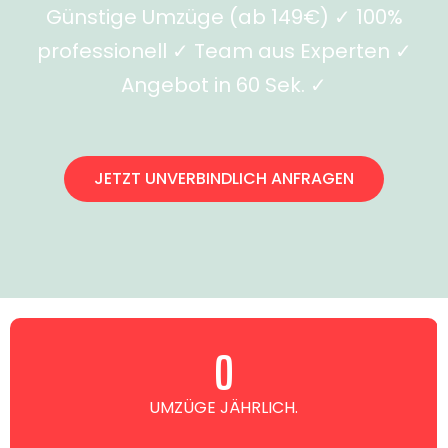
Günstige Umzüge (ab 149€) ✓ 100%
professionell ✓ Team aus Experten ✓
Angebot in 60 Sek. ✓
JETZT UNVERBINDLICH ANFRAGEN
0
UMZÜGE JÄHRLICH.