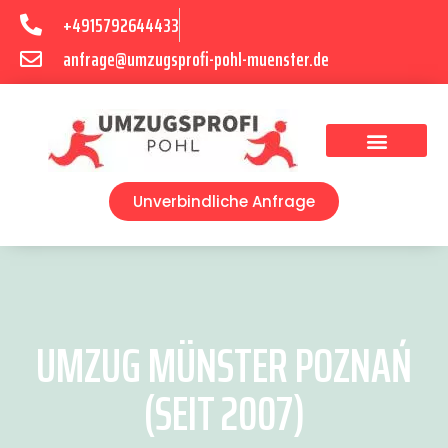
+4915792644433
anfrage@umzugsprofi-pohl-muenster.de
Umzugsunternehmen Münster
Umzugsservice Münster
Unverbindliche Anfrage
UMZUG MÜNSTER POZNAŃ
(SEIT 2007)