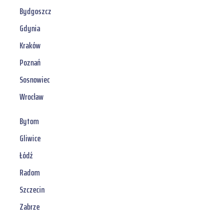
Bydgoszcz
Gdynia
Kraków
Poznań
Sosnowiec
Wrocław
Bytom
Gliwice
Łódź
Radom
Szczecin
Zabrze