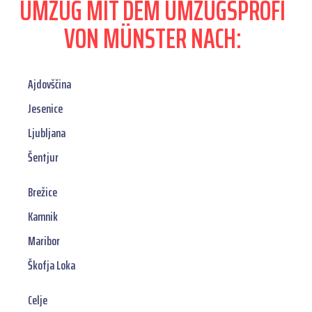
UMZUG MIT DEM UMZUGSPROFI
VON MÜNSTER NACH:
Ajdovščina
Jesenice
Ljubljana
Šentjur
Brežice
Kamnik
Maribor
Škofja Loka
Celje