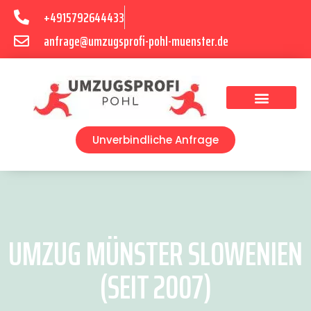
+4915792644433
anfrage@umzugsprofi-pohl-muenster.de
Umzugsunternehmen Münster
Umzugsservice Münster
Unverbindliche Anfrage
UMZUG MÜNSTER SLOWENIEN
(SEIT 2007)