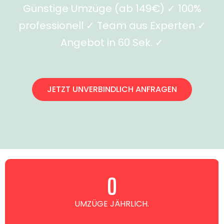
Günstige Umzüge (ab 149€) ✓ 100%
professionell ✓ Team aus Experten ✓
Angebot in 60 Sek. ✓
JETZT UNVERBINDLICH ANFRAGEN
0
UMZÜGE JÄHRLICH.