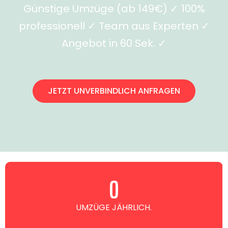
Günstige Umzüge (ab 149€) ✓ 100%
professionell ✓ Team aus Experten ✓
Angebot in 60 Sek. ✓
JETZT UNVERBINDLICH ANFRAGEN
0
UMZÜGE JÄHRLICH.