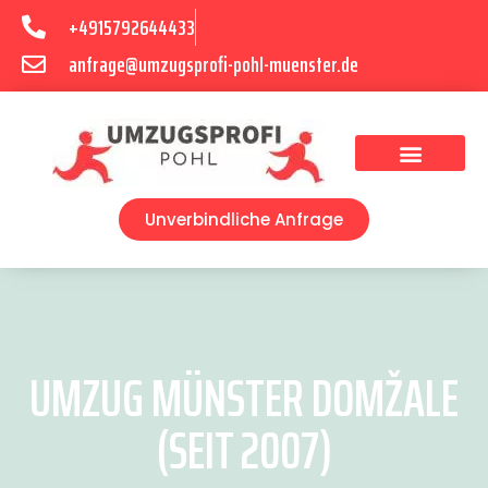
+4915792644433
anfrage@umzugsprofi-pohl-muenster.de
Umzugsunternehmen Münster
Umzugsservice Münster
Unverbindliche Anfrage
UMZUG MÜNSTER DOMŽALE
(SEIT 2007)