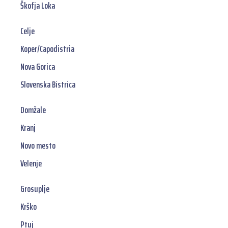
Škofja Loka
Celje
Koper/Capodistria
Nova Gorica
Slovenska Bistrica
Domžale
Kranj
Novo mesto
Velenje
Grosuplje
Krško
Ptuj