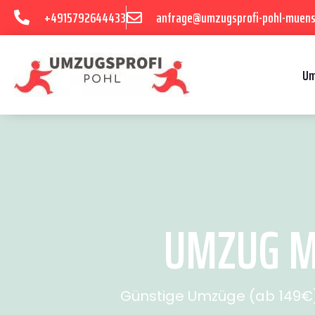
+4915792644433
anfrage@umzugsprofi-pohl-muens
Um
UMZUG MÜ
Günstige Umzüge (ab 149€) 