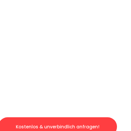
ICHES ANGEBOT IN
UNTER 60 S
losen & sorgenfreien Umzug in Münster: Erle
taltet. Lassen Sie uns den schweren Teil übe
tspannten und kostengünstigen Servive!
Kostenlos & unverbindlich anfragen!