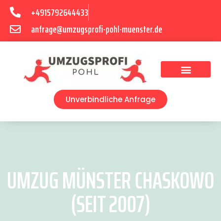
+4915792644433
anfrage@umzugsprofi-pohl-muenster.de
Umzugsunternehmen Münster
Umzugsservice Münster
Unverbindliche Anfrage
UMZUG MÜNSTER CHASKOWO
(SEIT 2007)