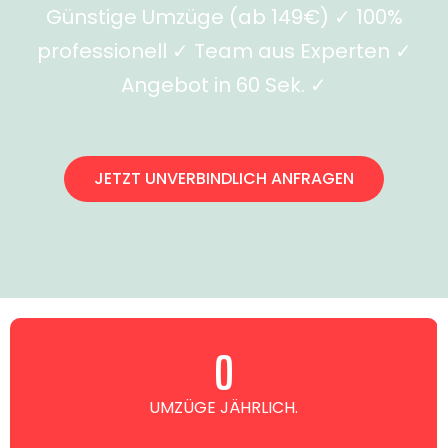
Günstige Umzüge (ab 149€) ✓ 100%
professionell ✓ Team aus Experten ✓
Angebot in 60 Sek. ✓
JETZT UNVERBINDLICH ANFRAGEN
0
UMZÜGE JÄHRLICH.