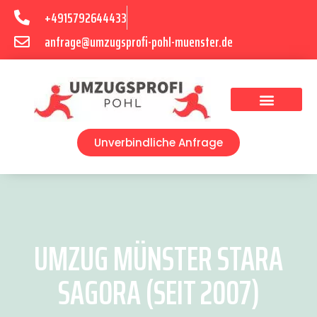
+4915792644433
anfrage@umzugsprofi-pohl-muenster.de
Umzugsunternehmen Münster
Umzugsservice Münster
Unverbindliche Anfrage
UMZUG MÜNSTER STARA
SAGORA (SEIT 2007)