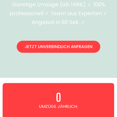
Günstige Umzüge (ab 149€) ✓ 100%
professionell ✓ Team aus Experten ✓
Angebot in 60 Sek. ✓
JETZT UNVERBINDLICH ANFRAGEN
0
UMZÜGE JÄHRLICH.