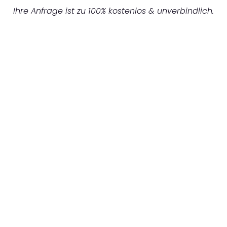
Ihre Anfrage ist zu 100% kostenlos & unverbindlich.
UNVERBINDLICHES ANGEBOT IN
UNTER 60 SEKUNDEN
:
Machen Sie sich bereit für einen
reibungslosen & sorgenfreien Umzug in
Münster: Erleben Sie, wie unser Expertenteam
Ihren Umzug schnell, sicher und effizient
gestaltet. Lassen Sie uns den schweren Teil
übernehmen & freuen Sie sich auf einen
entspannten und kostengünstigen Servive!