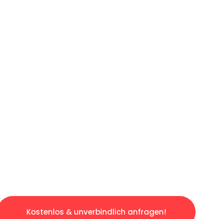
ICHES ANGEBOT IN
UNTER 60 S
losen & sorgenfreien Umzug in Münster: Erle
taltet. Lassen Sie uns den schweren Teil übe
tspannten und kostengünstigen Servive!
Kostenlos & unverbindlich anfragen!