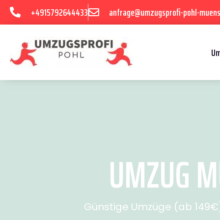
+4915792644433
anfrage@umzugsprofi-pohl-muens
Um
UMZUG MÜ
Günstige Umzüge (ab 149€) 