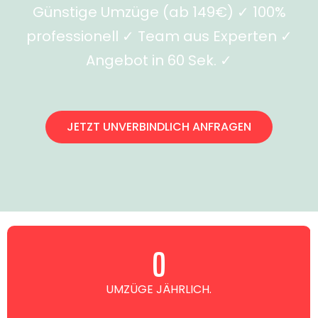
Günstige Umzüge (ab 149€) ✓ 100%
professionell ✓ Team aus Experten ✓
Angebot in 60 Sek. ✓
JETZT UNVERBINDLICH ANFRAGEN
0
UMZÜGE JÄHRLICH.