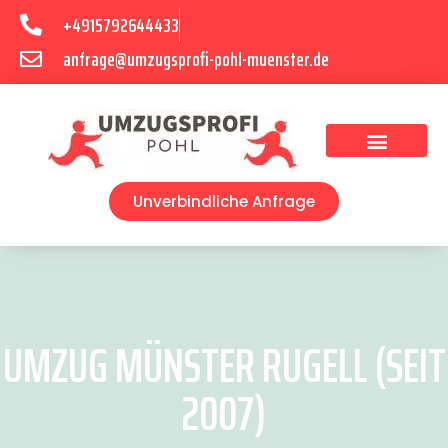
+4915792644433
anfrage@umzugsprofi-pohl-muenster.de
Umzugsunternehmen Münster
Umzugsservice Münster
Unverbindliche Anfrage
UMZUG MÜNSTER RUGELL (SEIT
2007)