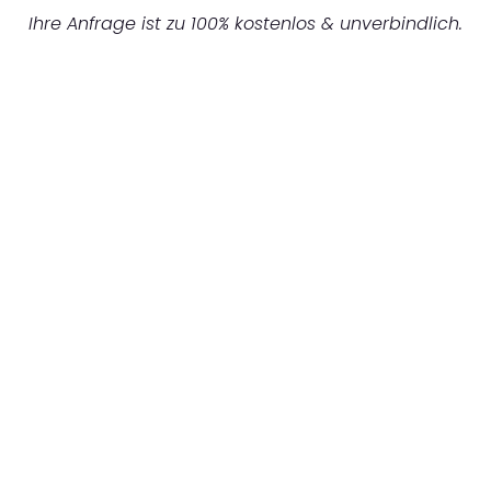
Ihre Anfrage ist zu 100% kostenlos & unverbindlich.
UNVERBINDLICHES ANGEBOT IN
UNTER 60 SEKUNDEN
:
Machen Sie sich bereit für einen
reibungslosen & sorgenfreien Umzug in
Münster: Erleben Sie, wie unser Expertenteam
Ihren Umzug schnell, sicher und effizient
gestaltet. Lassen Sie uns den schweren Teil
übernehmen & freuen Sie sich auf einen
entspannten und kostengünstigen Servive!