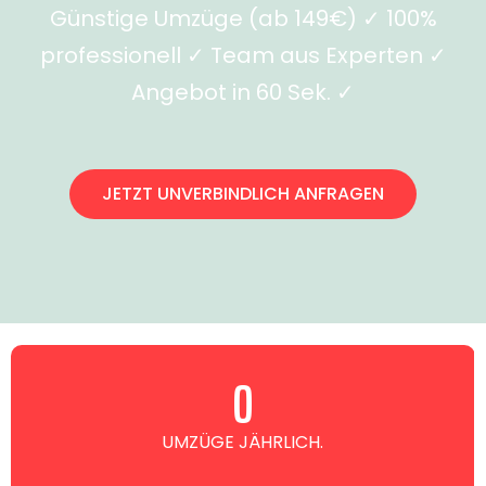
Günstige Umzüge (ab 149€) ✓ 100%
professionell ✓ Team aus Experten ✓
Angebot in 60 Sek. ✓
JETZT UNVERBINDLICH ANFRAGEN
0
UMZÜGE JÄHRLICH.