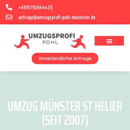
+4915792644433
anfrage@umzugsprofi-pohl-muenster.de
Umzugsunternehmen Münster
Umzugsservice Münster
Unverbindliche Anfrage
UMZUG MÜNSTER ST HELIER
(SEIT 2007)