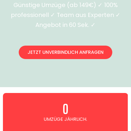
Günstige Umzüge (ab 149€) ✓ 100%
professionell ✓ Team aus Experten ✓
Angebot in 60 Sek. ✓
JETZT UNVERBINDLICH ANFRAGEN
0
UMZÜGE JÄHRLICH.