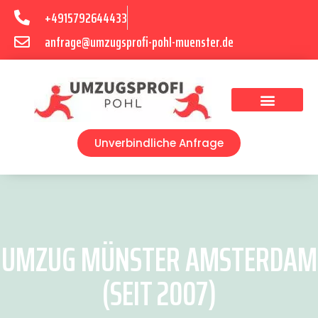
+4915792644433
anfrage@umzugsprofi-pohl-muenster.de
Umzugsunternehmen Münster
Umzugsservice Münster
Unverbindliche Anfrage
UMZUG MÜNSTER AMSTERDAM
(SEIT 2007)