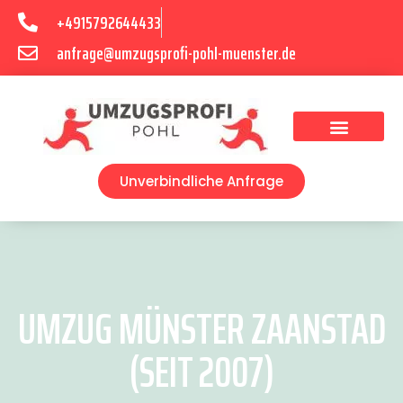
+4915792644433
anfrage@umzugsprofi-pohl-muenster.de
Umzugsunternehmen Münster
Umzugsservice Münster
Unverbindliche Anfrage
UMZUG MÜNSTER ZAANSTAD
(SEIT 2007)