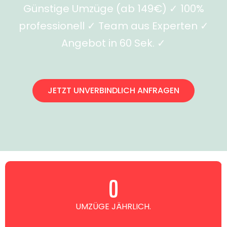
Günstige Umzüge (ab 149€) ✓ 100%
professionell ✓ Team aus Experten ✓
Angebot in 60 Sek. ✓
JETZT UNVERBINDLICH ANFRAGEN
0
UMZÜGE JÄHRLICH.