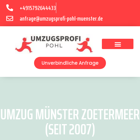
+4915792644433
anfrage@umzugsprofi-pohl-muenster.de
Umzugsunternehmen Münster
Umzugsservice Münster
Unverbindliche Anfrage
UMZUG MÜNSTER ZOETERMEER
(SEIT 2007)