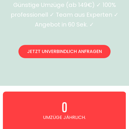
Günstige Umzüge (ab 149€) ✓ 100%
professionell ✓ Team aus Experten ✓
Angebot in 60 Sek. ✓
JETZT UNVERBINDLICH ANFRAGEN
0
UMZÜGE JÄHRLICH.