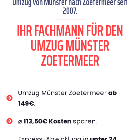
Umzug von Münster nach Zoetermeer seit
2007.
IHR FACHMANN FÜR DEN
UMZUG MÜNSTER
ZOETERMEER
Umzug Münster Zoetermeer
ab
149€
.
⌀
113,50€ Kosten
sparen.
Express-Abwicklung in
unter 24