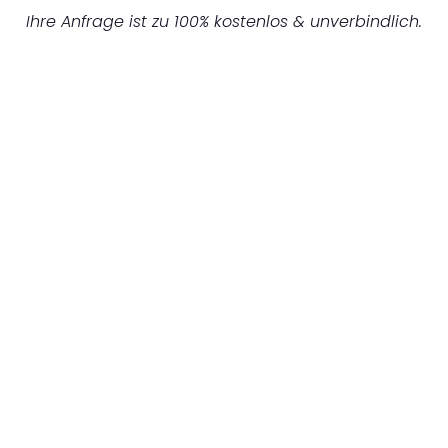
Ihre Anfrage ist zu 100% kostenlos & unverbindlich.
UNVERBINDLICHES ANGEBOT IN
UNTER 60 SEKUNDEN
:
Machen Sie sich bereit für einen
reibungslosen & sorgenfreien Umzug in
Münster: Erleben Sie, wie unser Expertenteam
Ihren Umzug schnell, sicher und effizient
gestaltet. Lassen Sie uns den schweren Teil
übernehmen & freuen Sie sich auf einen
entspannten und kostengünstigen Servive!