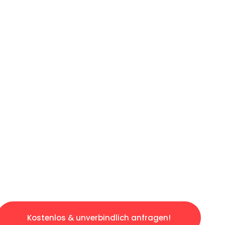
ICHES ANGEBOT IN
UNTER 60 S
losen & sorgenfreien Umzug in Münster: Erle
taltet. Lassen Sie uns den schweren Teil übe
tspannten und kostengünstigen Servive!
Kostenlos & unverbindlich anfragen!