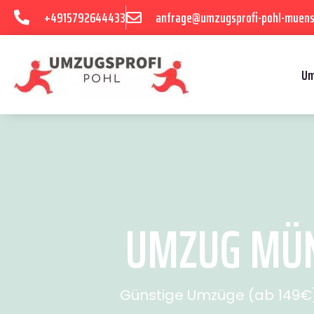
+4915792644433
anfrage@umzugsprofi-pohl-muens
Um
UMZUG MÜNS
Günstige Umzüge (ab 149€) 