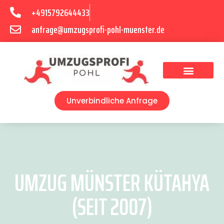
+4915792644433
anfrage@umzugsprofi-pohl-muenster.de
Umzugsunternehmen Münster
Umzugsservice Münster
Unverbindliche Anfrage
UMZUG MÜNSTER KÜTAHYA
(SEIT 2007)