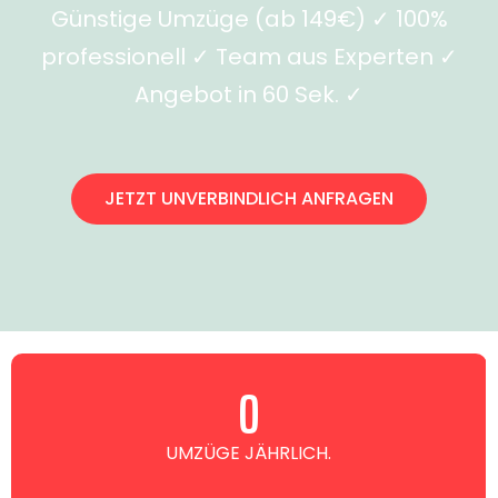
Günstige Umzüge (ab 149€) ✓ 100%
professionell ✓ Team aus Experten ✓
Angebot in 60 Sek. ✓
JETZT UNVERBINDLICH ANFRAGEN
0
UMZÜGE JÄHRLICH.