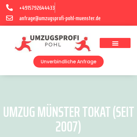
+4915792644433
anfrage@umzugsprofi-pohl-muenster.de
Umzugsunternehmen Münster
Umzugsservice Münster
Unverbindliche Anfrage
UMZUG MÜNSTER TOKAT (SEIT
2007)