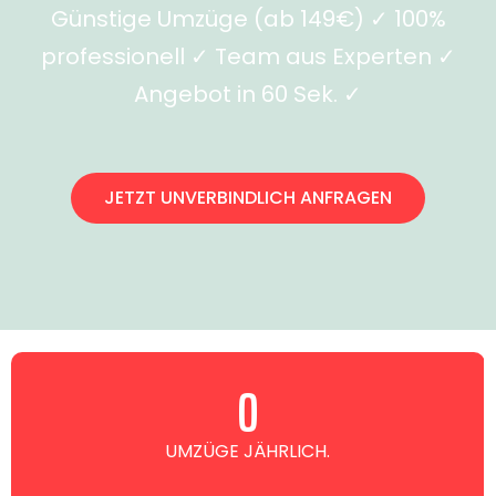
Günstige Umzüge (ab 149€) ✓ 100%
professionell ✓ Team aus Experten ✓
Angebot in 60 Sek. ✓
JETZT UNVERBINDLICH ANFRAGEN
0
UMZÜGE JÄHRLICH.