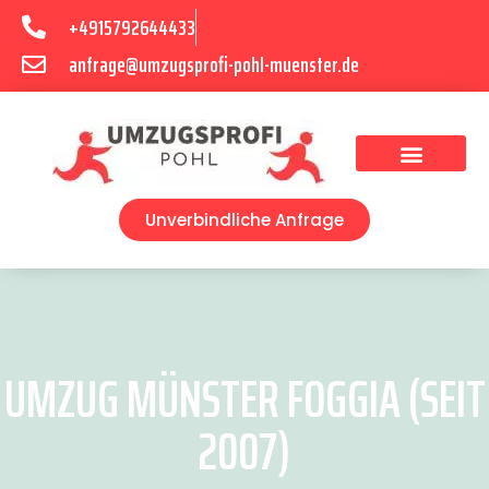
+4915792644433
anfrage@umzugsprofi-pohl-muenster.de
Umzugsunternehmen Münster
Umzugsservice Münster
Unverbindliche Anfrage
UMZUG MÜNSTER FOGGIA (SEIT
2007)