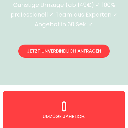
Günstige Umzüge (ab 149€) ✓ 100%
professionell ✓ Team aus Experten ✓
Angebot in 60 Sek. ✓
JETZT UNVERBINDLICH ANFRAGEN
0
UMZÜGE JÄHRLICH.