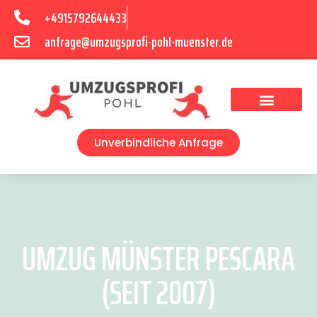
+4915792644433
anfrage@umzugsprofi-pohl-muenster.de
Umzugsunternehmen Münster
Umzugsservice Münster
Unverbindliche Anfrage
UMZUG MÜNSTER PESCARA
(SEIT 2007)