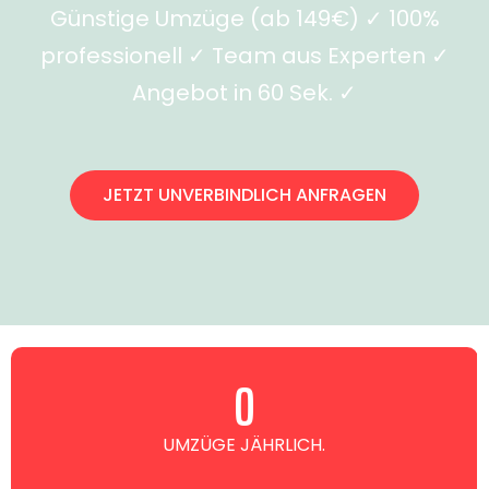
Günstige Umzüge (ab 149€) ✓ 100%
professionell ✓ Team aus Experten ✓
Angebot in 60 Sek. ✓
JETZT UNVERBINDLICH ANFRAGEN
0
UMZÜGE JÄHRLICH.