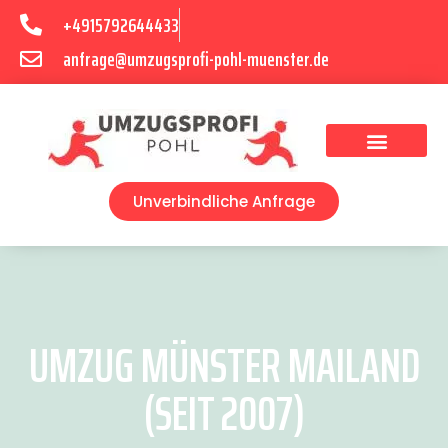
+4915792644433
anfrage@umzugsprofi-pohl-muenster.de
Umzugsunternehmen Münster
Umzugsservice Münster
Unverbindliche Anfrage
UMZUG MÜNSTER MAILAND
(SEIT 2007)