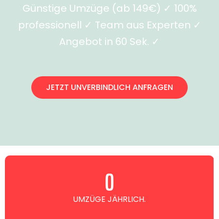
Günstige Umzüge (ab 149€) ✓ 100%
professionell ✓ Team aus Experten ✓
Angebot in 60 Sek. ✓
JETZT UNVERBINDLICH ANFRAGEN
0
UMZÜGE JÄHRLICH.