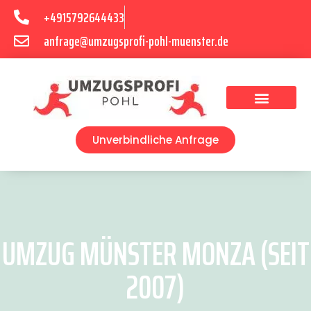
+4915792644433
anfrage@umzugsprofi-pohl-muenster.de
Umzugsunternehmen Münster
Umzugsservice Münster
Unverbindliche Anfrage
UMZUG MÜNSTER MONZA (SEIT
2007)