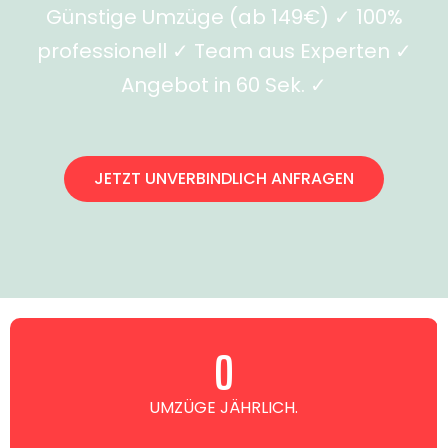
Günstige Umzüge (ab 149€) ✓ 100%
professionell ✓ Team aus Experten ✓
Angebot in 60 Sek. ✓
JETZT UNVERBINDLICH ANFRAGEN
0
UMZÜGE JÄHRLICH.