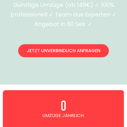
Günstige Umzüge (ab 149€) ✓ 100%
professionell ✓ Team aus Experten ✓
Angebot in 60 Sek. ✓
JETZT UNVERBINDLICH ANFRAGEN
0
UMZÜGE JÄHRLICH.