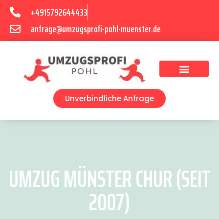
+4915792644433
anfrage@umzugsprofi-pohl-muenster.de
Umzugsunternehmen Münster
Umzugsservice Münster
Unverbindliche Anfrage
UMZUG MÜNSTER CHUR (SEIT
2007)