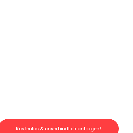
ICHES ANGEBOT IN
UNTER 60 S
losen & sorgenfreien Umzug in Münster: Erle
taltet. Lassen Sie uns den schweren Teil übe
tspannten und kostengünstigen Servive!
Kostenlos & unverbindlich anfragen!