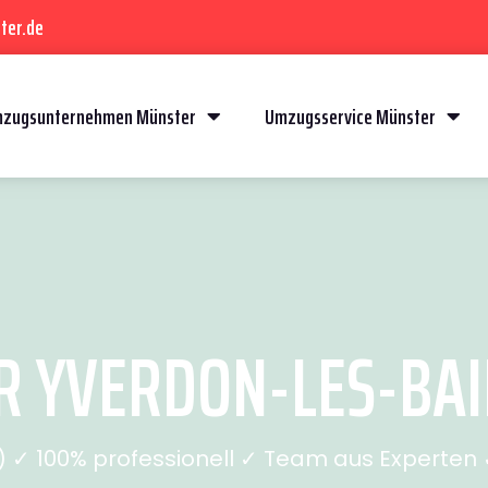
ter.de
zugsunternehmen Münster
Umzugsservice Münster
YVERDON-LES-BAIN
✓ 100% professionell ✓ Team aus Experten ✓