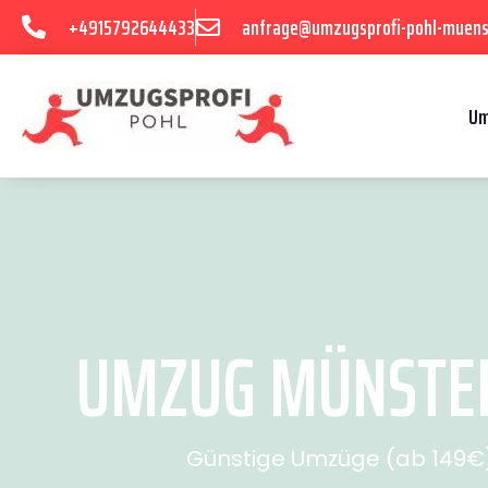
+4915792644433
anfrage@umzugsprofi-pohl-muens
Um
UMZUG MÜNSTER 
Günstige Umzüge (ab 149€) 