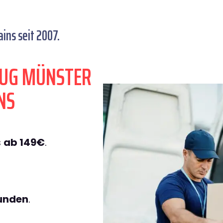
ns seit 2007.
ZUG MÜNSTER
NS
s
ab 149€
.
tunden
.