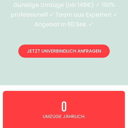
Günstige Umzüge (ab 149€) ✓ 100%
professionell ✓ Team aus Experten ✓
Angebot in 60 Sek. ✓
JETZT UNVERBINDLICH ANFRAGEN
0
UMZÜGE JÄHRLICH.