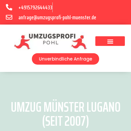
+4915792644433
anfrage@umzugsprofi-pohl-muenster.de
Umzugsunternehmen Münster
Umzugsservice Münster
Unverbindliche Anfrage
UMZUG MÜNSTER LUGANO
(SEIT 2007)