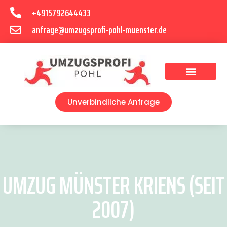
+4915792644433
anfrage@umzugsprofi-pohl-muenster.de
Umzugsunternehmen Münster
Umzugsservice Münster
Unverbindliche Anfrage
UMZUG MÜNSTER KRIENS (SEIT
2007)