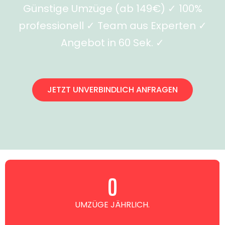
Günstige Umzüge (ab 149€) ✓ 100%
professionell ✓ Team aus Experten ✓
Angebot in 60 Sek. ✓
JETZT UNVERBINDLICH ANFRAGEN
0
UMZÜGE JÄHRLICH.