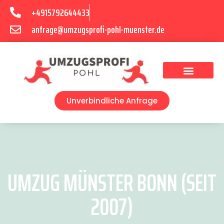
+4915792644433
anfrage@umzugsprofi-pohl-muenster.de
Umzugsunternehmen Münster
Umzugsservice Münster
Unverbindliche Anfrage
UMZUG MÜNSTER BONN (SEIT
2007)