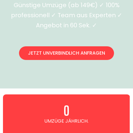
Günstige Umzüge (ab 149€) ✓ 100%
professionell ✓ Team aus Experten ✓
Angebot in 60 Sek. ✓
JETZT UNVERBINDLICH ANFRAGEN
0
UMZÜGE JÄHRLICH.