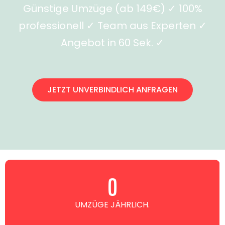
Günstige Umzüge (ab 149€) ✓ 100%
professionell ✓ Team aus Experten ✓
Angebot in 60 Sek. ✓
JETZT UNVERBINDLICH ANFRAGEN
0
UMZÜGE JÄHRLICH.