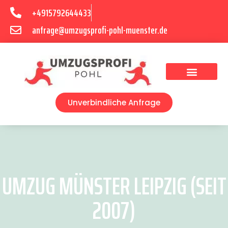
+4915792644433
anfrage@umzugsprofi-pohl-muenster.de
Umzugsunternehmen Münster
Umzugsservice Münster
Unverbindliche Anfrage
UMZUG MÜNSTER LEIPZIG (SEIT
2007)