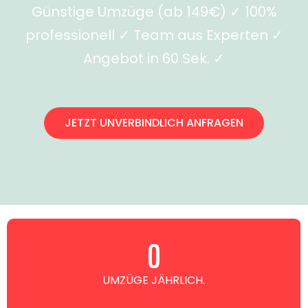
Günstige Umzüge (ab 149€) ✓ 100%
professionell ✓ Team aus Experten ✓
Angebot in 60 Sek. ✓
JETZT UNVERBINDLICH ANFRAGEN
0
UMZÜGE JÄHRLICH.