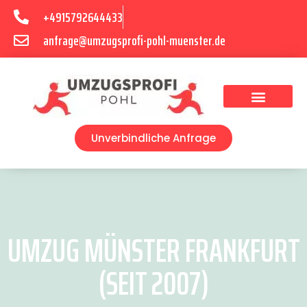
+4915792644433
anfrage@umzugsprofi-pohl-muenster.de
Umzugsunternehmen Münster
Umzugsservice Münster
Unverbindliche Anfrage
UMZUG MÜNSTER FRANKFURT
(SEIT 2007)