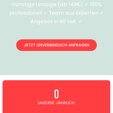
Günstige Umzüge (ab 149€) ✓ 100%
professionell ✓ Team aus Experten ✓
Angebot in 60 Sek. ✓
JETZT UNVERBINDLICH ANFRAGEN
0
UMZÜGE JÄHRLICH.