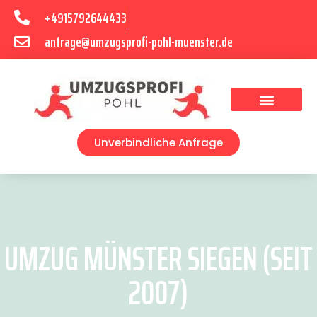
+4915792644433
anfrage@umzugsprofi-pohl-muenster.de
Umzugsunternehmen Münster
Umzugsservice Münster
Unverbindliche Anfrage
UMZUG MÜNSTER SIEGEN (SEIT
2007)