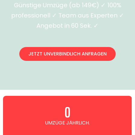
Günstige Umzüge (ab 149€) ✓ 100%
professionell ✓ Team aus Experten ✓
Angebot in 60 Sek. ✓
JETZT UNVERBINDLICH ANFRAGEN
0
UMZÜGE JÄHRLICH.