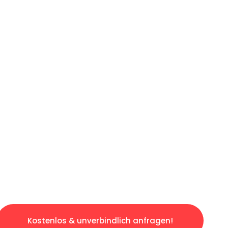
ICHES ANGEBOT IN
UNTER 60 S
losen & sorgenfreien Umzug in Münster: Erle
taltet. Lassen Sie uns den schweren Teil übe
tspannten und kostengünstigen Servive!
Kostenlos & unverbindlich anfragen!