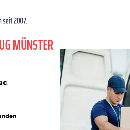
seit 2007.
ZUG MÜNSTER
49€
.
tunden
.