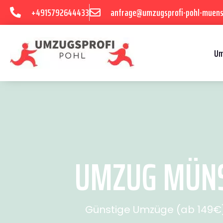
+4915792644433
anfrage@umzugsprofi-pohl-muens
Um
UMZUG MÜNS
Günstige Umzüge (ab 149€) 