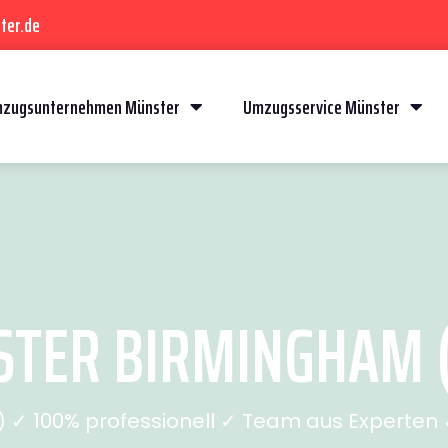
ter.de
zugsunternehmen Münster
Umzugsservice Münster
TER BIRMINGHAM (S
✓ 100% professionell ✓ Team aus Experten ✓