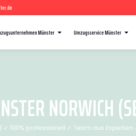
ter.de
zugsunternehmen Münster
Umzugsservice Münster
STER NORWICH (SE
✓ 100% professionell ✓ Team aus Experten ✓