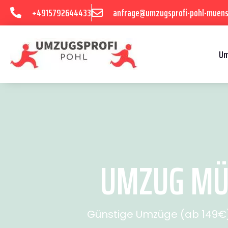
+4915792644433
anfrage@umzugsprofi-pohl-muens
Um
UMZUG MÜN
Günstige Umzüge (ab 149€) 