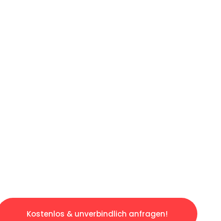
ICHES ANGEBOT IN
UNTER 60 S
losen & sorgenfreien Umzug in Münster: Erle
taltet. Lassen Sie uns den schweren Teil übe
tspannten und kostengünstigen Servive!
Kostenlos & unverbindlich anfragen!