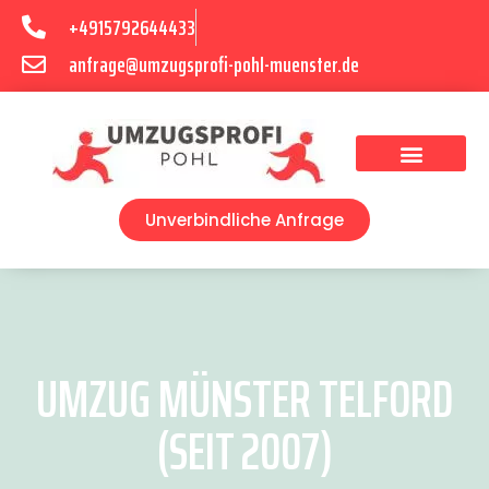
+4915792644433
anfrage@umzugsprofi-pohl-muenster.de
Umzugsunternehmen Münster
Umzugsservice Münster
Unverbindliche Anfrage
UMZUG MÜNSTER TELFORD
(SEIT 2007)