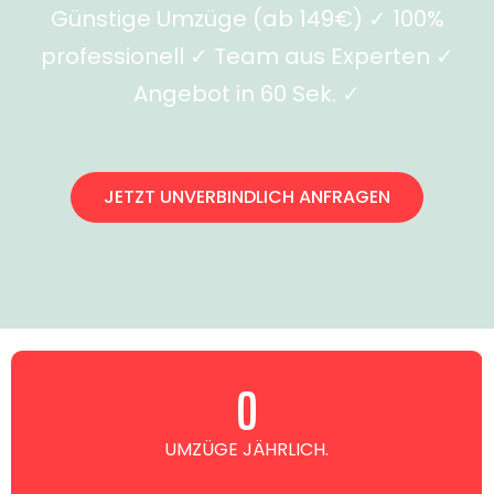
Günstige Umzüge (ab 149€) ✓ 100%
professionell ✓ Team aus Experten ✓
Angebot in 60 Sek. ✓
JETZT UNVERBINDLICH ANFRAGEN
0
UMZÜGE JÄHRLICH.