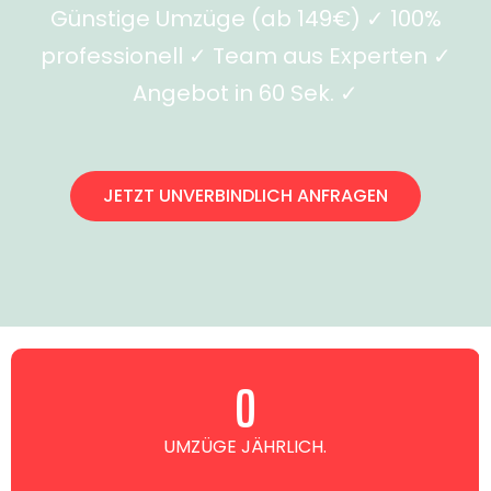
Günstige Umzüge (ab 149€) ✓ 100%
professionell ✓ Team aus Experten ✓
Angebot in 60 Sek. ✓
JETZT UNVERBINDLICH ANFRAGEN
0
UMZÜGE JÄHRLICH.