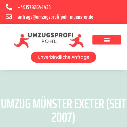
+4915792644433
anfrage@umzugsprofi-pohl-muenster.de
Umzugsunternehmen Münster
Umzugsservice Münster
Unverbindliche Anfrage
UMZUG MÜNSTER EXETER (SEIT
2007)