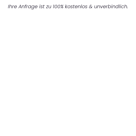
Ihre Anfrage ist zu 100% kostenlos & unverbindlich.
UNVERBINDLICHES ANGEBOT IN
UNTER 60 SEKUNDEN
:
Machen Sie sich bereit für einen
reibungslosen & sorgenfreien Umzug in
Münster: Erleben Sie, wie unser Expertenteam
Ihren Umzug schnell, sicher und effizient
gestaltet. Lassen Sie uns den schweren Teil
übernehmen & freuen Sie sich auf einen
entspannten und kostengünstigen Servive!