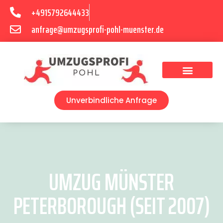
+4915792644433
anfrage@umzugsprofi-pohl-muenster.de
Umzugsunternehmen Münster
Umzugsservice Münster
Unverbindliche Anfrage
UMZUG MÜNSTER
PETERBOROUGH (SEIT 2007)