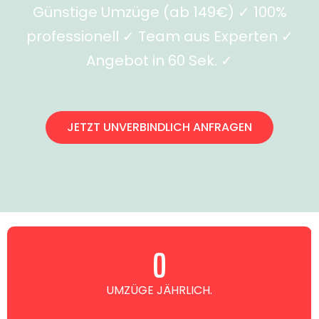
Günstige Umzüge (ab 149€) ✓ 100%
professionell ✓ Team aus Experten ✓
Angebot in 60 Sek. ✓
JETZT UNVERBINDLICH ANFRAGEN
0
UMZÜGE JÄHRLICH.