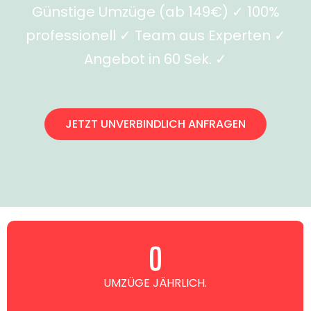
Günstige Umzüge (ab 149€) ✓ 100%
professionell ✓ Team aus Experten ✓
Angebot in 60 Sek. ✓
JETZT UNVERBINDLICH ANFRAGEN
0
UMZÜGE JÄHRLICH.