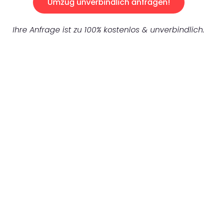
Umzug unverbindlich anfragen!
Ihre Anfrage ist zu 100% kostenlos & unverbindlich.
UNVERBINDLICHES ANGEBOT IN
UNTER 60 SEKUNDEN
:
Machen Sie sich bereit für einen
reibungslosen & sorgenfreien Umzug in
Münster: Erleben Sie, wie unser Expertenteam
Ihren Umzug schnell, sicher und effizient
gestaltet. Lassen Sie uns den schweren Teil
übernehmen & freuen Sie sich auf einen