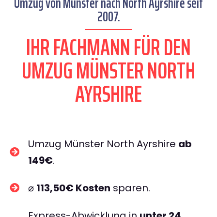
Umzug von Münster nach North Ayrshire seit
2007.
IHR FACHMANN FÜR DEN
UMZUG MÜNSTER NORTH
AYRSHIRE
Umzug Münster North Ayrshire
ab
149€
.
⌀
113,50€ Kosten
sparen.
Express-Abwicklung in
unter 24