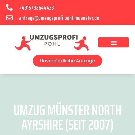
+4915792644433
anfrage@umzugsprofi-pohl-muenster.de
Umzugsunternehmen Münster
Umzugsservice Münster
Unverbindliche Anfrage
UMZUG MÜNSTER NORTH
AYRSHIRE (SEIT 2007)